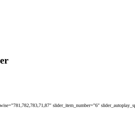
er
t_wise=”781,782,783,71,87″ slider_item_number=”6″ slider_autoplay_