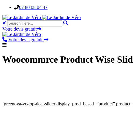
Skip
07 80 08 04 47
to
content
Votre devis gratuit
Votre devis gratuit
Woocommrce Product Wise Slid
[greenova-vc-top-deal-slider display_prod_based=”product” produc